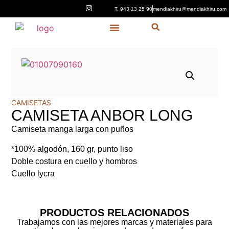
T. 943 13 25 90
mendiakhiru@mendiakhiru.com
Quiénes Somos
CAMISETAS
CAMISETA ANBOR LONG
Camiseta manga larga con puños
*100% algodón, 160 gr, punto liso
Doble costura en cuello y hombros
Cuello lycra
PRODUCTOS RELACIONADOS
Trabajamos con las mejores marcas y materiales para