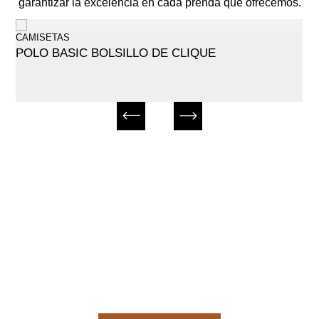
garantizar la excelencia en cada prenda que ofrecemos.
CAMISETAS
POLO BASIC BOLSILLO DE CLIQUE
¿No encuentas el producto
que buscas?
Pídenos el producto que necesitas sin
coste y sin compromiso.