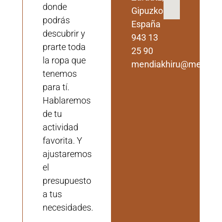
donde
Gipuzkoa,
podrás
España
descubrir y
943 13
prarte toda
25 90
la ropa que
mendiakhiru@mendiak
tenemos
para tí.
Hablaremos
de tu
actividad
favorita. Y
ajustaremos
el
presupuesto
a tus
necesidades.