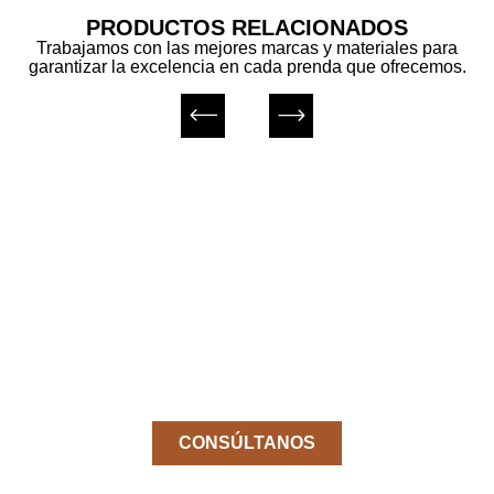
PRODUCTOS RELACIONADOS
Trabajamos con las mejores marcas y materiales para
garantizar la excelencia en cada prenda que ofrecemos.
¿No encuentas el producto
que buscas?
Pídenos el producto que necesitas sin
coste y sin compromiso.
CONSÚLTANOS