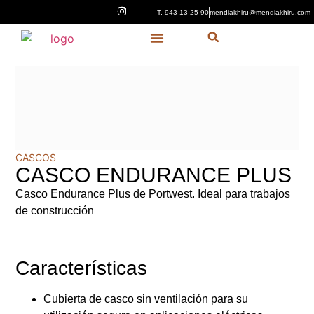
T. 943 13 25 90
mendiakhiru@mendiakhiru.com
Quiénes Somos
CASCOS
CASCO ENDURANCE PLUS
Casco Endurance Plus de Portwest. Ideal para trabajos
de construcción
Características
Cubierta de casco sin ventilación para su