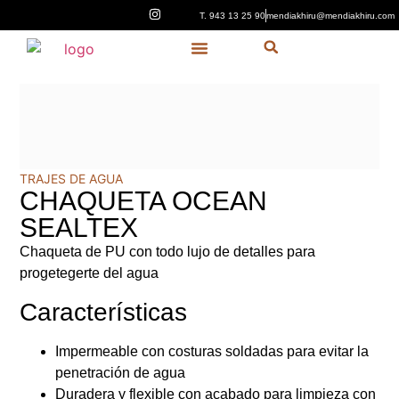
T. 943 13 25 90
mendiakhiru@mendiakhiru.com
Quiénes Somos
TRAJES DE AGUA
CHAQUETA OCEAN
SEALTEX
Chaqueta de PU con todo lujo de detalles para
progetegerte del agua
Características
Impermeable con costuras soldadas para evitar la
penetración de agua
Duradera y flexible con acabado para limpieza con