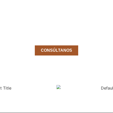
¿No encuentas el producto
que buscas?
Pídenos el producto que necesitas sin
coste y sin compromiso.
CONSÚLTANOS