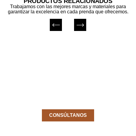
PRODUCTOS RELACIONADOS
Trabajamos con las mejores marcas y materiales para
garantizar la excelencia en cada prenda que ofrecemos.
¿No encuentas el producto
que buscas?
Pídenos el producto que necesitas sin
coste y sin compromiso.
CONSÚLTANOS