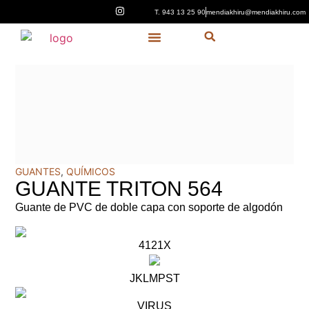
T. 943 13 25 90
mendiakhiru@mendiakhiru.com
Quiénes Somos
GUANTES
,
QUÍMICOS
GUANTE TRITON 564
Guante de PVC de doble capa con soporte de algodón
4121X
JKLMPST
VIRUS