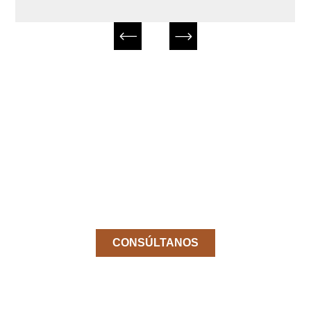
¿No encuentas el producto
que buscas?
Pídenos el producto que necesitas sin
coste y sin compromiso.
CONSÚLTANOS