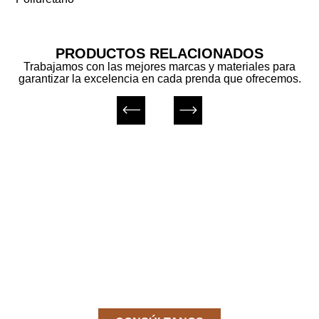
PRODUCTOS RELACIONADOS
Trabajamos con las mejores marcas y materiales para
garantizar la excelencia en cada prenda que ofrecemos.
¿No encuentas el producto
que buscas?
Pídenos el producto que necesitas sin
coste y sin compromiso.