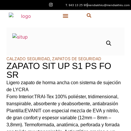
T. 943 13 25 90
mendiakhiru@mendiakhiru.com
Quiénes Somos
CALZADO SEGURIDAD
,
ZAPATOS DE SEGURIDAD
ZAPATO SIT UP S1 PS FO
SR
Ligero zapato de horma ancha con sistema de sujeción
de LYCRA
Forro Interior:
TRAI-Tex 100% poliéster, tridimensional,
transpirable, absorbente y deabsorbente, antiabrasión
Plantilla:
EVANIT con especial mezcla de EVA y nitrilo,
de gran confort y espesor variable (12mm – 8mm –
3,8mm). Termoformada, anatómica, perforada y forrada