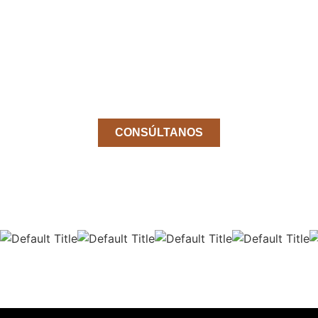
¿No encuentas el producto
que buscas?
Pídenos el producto que necesitas sin
coste y sin compromiso.
CONSÚLTANOS