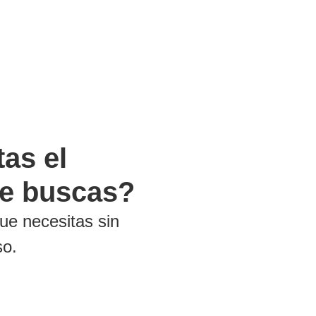
as el
ue buscas?
ue necesitas sin
so.