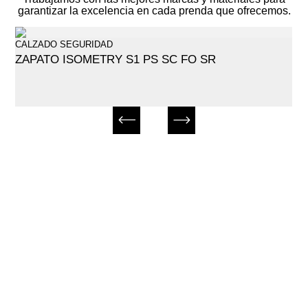
garantizar la excelencia en cada prenda que ofrecemos.
CALZADO SEGURIDAD
ZAPATO ISOMETRY S1 PS SC FO SR
¿No encuentas el producto
que buscas?
Pídenos el producto que necesitas sin
coste y sin compromiso.