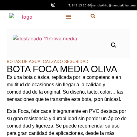
T. 943 13 25 90
mendiakhiru@mendiakhiru.com
Quiénes Somos
BOTAS DE AGUA
,
CALZADO SEGURIDAD
BOTA FOCA MEDIA OLIVA
Es una bota clásica, replicada por la competencia en
multitud de ocasiones sin llegar a la calidad y
comodidad de la original. Su diseño, tacto, color… las
sensaciones que te transmite esta bota, ¡son únicas!.
Esta Foca, fabricada íntegramente en PVC destaca por
su gran resistencia y durabilidad sin perder un ápice de
comodidad y ligereza. Se puede recomendar su uso
para gran cantidad de aplicaciones, desde la más