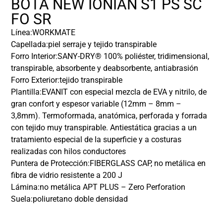
BOTA NEW IONIAN S1 PS SC
FO SR
Línea:
WORKMATE
Capellada:
piel serraje y tejido transpirable
Forro Interior:
SANY-DRY® 100% poliéster, tridimensional,
transpirable, absorbente y deabsorbente, antiabrasión
Forro Exterior:
tejido transpirable
Plantilla:
EVANIT con especial mezcla de EVA y nitrilo, de
gran confort y espesor variable (12mm – 8mm –
3,8mm). Termoformada, anatómica, perforada y forrada
con tejido muy transpirable. Antiestática gracias a un
tratamiento especial de la superficie y a costuras
realizadas con hilos conductores
Puntera de Protección:
FIBERGLASS CAP, no metálica en
fibra de vidrio resistente a 200 J
Lámina:
no metálica APT PLUS – Zero Perforation
Suela:
poliuretano doble densidad