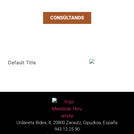
coste y sin compromiso.
CONSÚLTANOS
Urdaneta Bidea, 4, 20800 Zarautz, Gipuzkoa, España
943 13 25 90